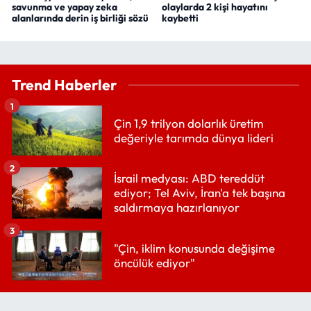
savunma ve yapay zeka
olaylarda 2 kişi hayatını
alanlarında derin iş birliği sözü
kaybetti
Trend Haberler
1
Çin 1,9 trilyon dolarlık üretim
değeriyle tarımda dünya lideri
2
İsrail medyası: ABD tereddüt
ediyor; Tel Aviv, İran'a tek başına
saldırmaya hazırlanıyor
3
"Çin, iklim konusunda değişime
öncülük ediyor"