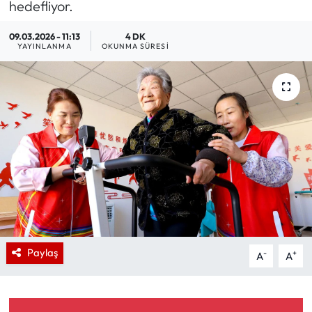
hedefliyor.
09.03.2026 - 11:13
4 DK
YAYINLANMA
OKUNMA SÜRESI
Paylaş
-
+
A
A