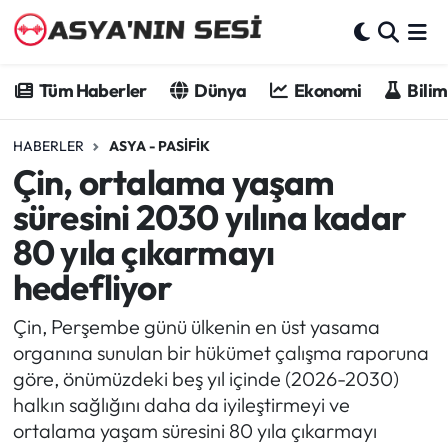
Tüm Haberler
Tüm Haberler
Dünya
Ekonomi
Bilim
Dünya
HABERLER
ASYA - PASIFIK
Çin, ortalama yaşam
Ekonomi
süresini 2030 yılına kadar
Bilim - Teknoloji
80 yıla çıkarmayı
hedefliyor
Kültür - Sanat
Çin, Perşembe günü ülkenin en üst yasama
Spor
organına sunulan bir hükümet çalışma raporuna
göre, önümüzdeki beş yıl içinde (2026-2030)
Asya-Pasifik
halkın sağlığını daha da iyileştirmeyi ve
ortalama yaşam süresini 80 yıla çıkarmayı
Yazarlar