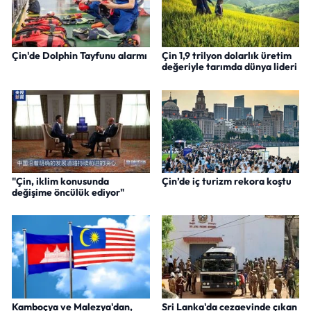
Çin'de Dolphin Tayfunu alarmı
Çin 1,9 trilyon dolarlık üretim
değeriyle tarımda dünya lideri
"Çin, iklim konusunda
Çin’de iç turizm rekora koştu
değişime öncülük ediyor"
Kamboçya ve Malezya'dan,
Sri Lanka'da cezaevinde çıkan