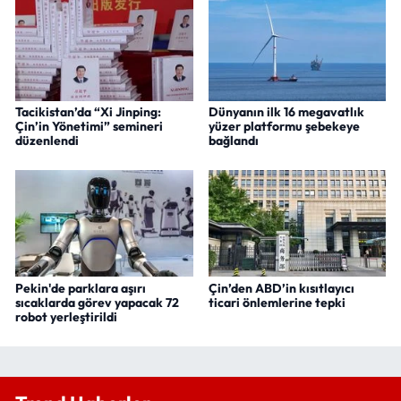
Tacikistan’da “Xi Jinping:
Dünyanın ilk 16 megavatlık
Çin’in Yönetimi” semineri
yüzer platformu şebekeye
düzenlendi
bağlandı
Pekin'de parklara aşırı
Çin’den ABD’in kısıtlayıcı
sıcaklarda görev yapacak 72
ticari önlemlerine tepki
robot yerleştirildi