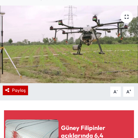
Paylaş
-
+
A
A
Güney Filipinler
açıklarında 6,4