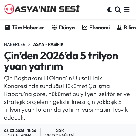
Tüm Haberler
Tüm Haberler
Dünya
Ekonomi
Bilim
Dünya
HABERLER
ASYA - PASIFIK
Çin’den 2026’da 5 trilyon
Ekonomi
yuan yatırım
Bilim - Teknoloji
Çin Başbakanı Li Qiang’ın Ulusal Halk
Kültür - Sanat
Kongresi’nde sunduğu Hükümet Çalışma
Raporu’na göre, hükümet bu yıl yeni sektörler ve
Spor
stratejik projelerin geliştirilmesi için yaklaşık 5
trilyon yuan tutarında yatırım yapılmasını teşvik
Asya-Pasifik
edecek.
Yazarlar
06.03.2026 - 11:26
2 DK
YAYINLANMA
OKUNMA SÜRESI