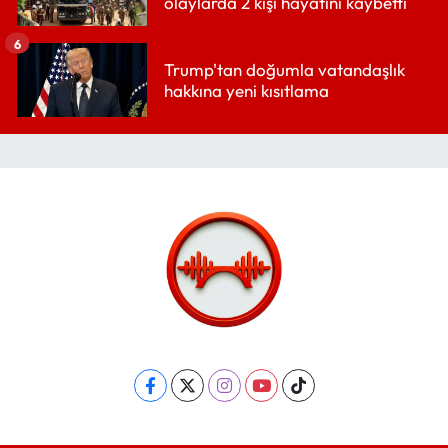
olaylarda 2 kişi hayatını kaybetti
6
Trump'tan doğumla vatandaşlık
hakkına yeni kısıtlama