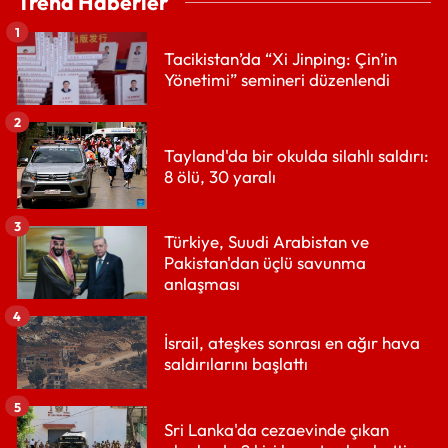
Trend Haberler
1
Tacikistan’da “Xi Jinping: Çin’in
Yönetimi” semineri düzenlendi
2
Tayland'da bir okulda silahlı saldırı:
8 ölü, 30 yaralı
3
Türkiye, Suudi Arabistan ve
Pakistan'dan üçlü savunma
anlaşması
4
İsrail, ateşkes sonrası en ağır hava
saldırılarını başlattı
5
Sri Lanka'da cezaevinde çıkan