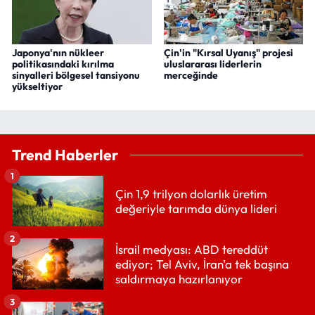
Japonya'nın nükleer
Çin'in "Kırsal Uyanış" projesi
politikasındaki kırılma
uluslararası liderlerin
sinyalleri bölgesel tansiyonu
merceğinde
yükseltiyor
Trend Haberler
1
Çin 1,9 trilyon dolarlık üretim
değeriyle tarımda dünya lideri
2
İsrail medyası: ABD tereddüt
ediyor; Tel Aviv, İran'a tek başına
saldırmaya hazırlanıyor
3