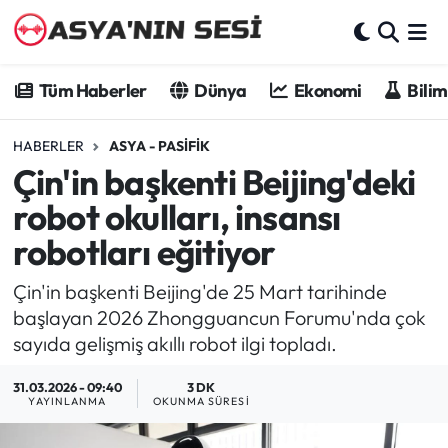
Tüm Haberler
Tüm Haberler
Dünya
Ekonomi
Bilim
Dünya
HABERLER
ASYA - PASIFIK
Çin'in başkenti Beijing'deki
Ekonomi
robot okulları, insansı
Bilim - Teknoloji
robotları eğitiyor
Kültür - Sanat
Çin'in başkenti Beijing'de 25 Mart tarihinde
başlayan 2026 Zhongguancun Forumu'nda çok
Spor
sayıda gelişmiş akıllı robot ilgi topladı.
Asya-Pasifik
31.03.2026 - 09:40
3 DK
YAYINLANMA
OKUNMA SÜRESI
Yazarlar