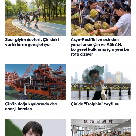
Spor giyim devleri, Çin'deki
Asya-Pasifik ivmesinden
varlıklarını genişletiyor
yararlanan Çin ve ASEAN,
bölgesel kalkınma için yeni bir
rota çiziyor
Çin'in doğu kıyılarında dev
Çin'de "Dolphin" tayfunu
enerji hamlesi