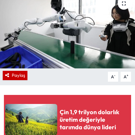
Paylaş
-
+
A
A
Çin 1,9 trilyon dolarlık
üretim değeriyle
tarımda dünya lideri