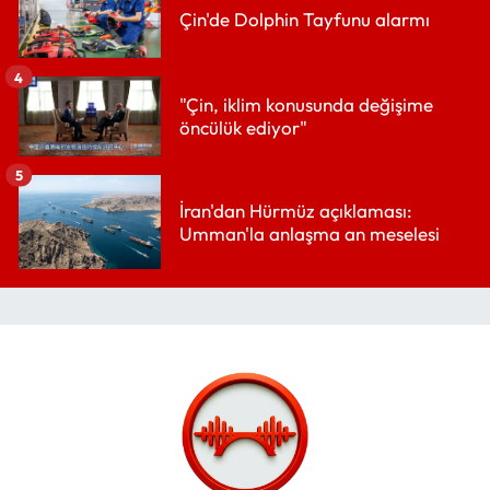
Çin'de Dolphin Tayfunu alarmı
4
"Çin, iklim konusunda değişime
öncülük ediyor"
5
İran'dan Hürmüz açıklaması:
Umman'la anlaşma an meselesi