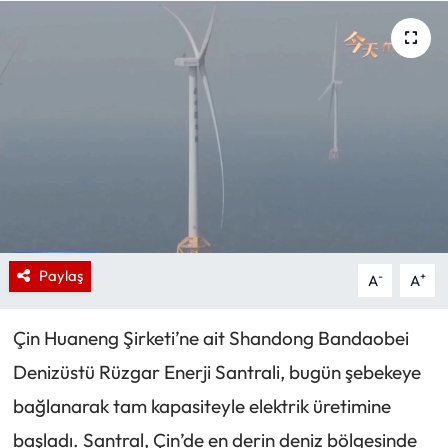
Paylaş
-
+
A
A
Çin Huaneng Şirketi’ne ait Shandong Bandaobei
Denizüstü Rüzgar Enerji Santrali, bugün şebekeye
bağlanarak tam kapasiteyle elektrik üretimine
başladı. Santral, Çin’de en derin deniz bölgesinde