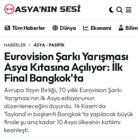
Tüm Haberler
Tüm Haberler
Dünya
Ekonomi
Bilim
Dünya
HABERLER
ASYA - PASIFIK
Eurovision Şarkı Yarışması
Ekonomi
Asya Kıtasına Açılıyor: İlk
Bilim - Teknoloji
Final Bangkok'ta
Kültür - Sanat
Avrupa Yayın Birliği, 70 yıllık Eurovision Şarkı
Yarışması'nın ilk Asya edisyonunun
Spor
düzenleneceğini duyurdu. 14 Kasım'da
Tayland'ın başkenti Bangkok'ta yapılacak büyük
Asya-Pasifik
finale şu ana kadar 10 Asya ülkesinin katılımı
kesinleşti.
Yazarlar