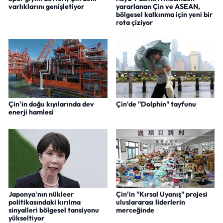
varlıklarını genişletiyor
yararlanan Çin ve ASEAN,
bölgesel kalkınma için yeni bir
rota çiziyor
Çin'in doğu kıyılarında dev
Çin'de "Dolphin" tayfunu
enerji hamlesi
Japonya'nın nükleer
Çin'in "Kırsal Uyanış" projesi
politikasındaki kırılma
uluslararası liderlerin
sinyalleri bölgesel tansiyonu
merceğinde
yükseltiyor