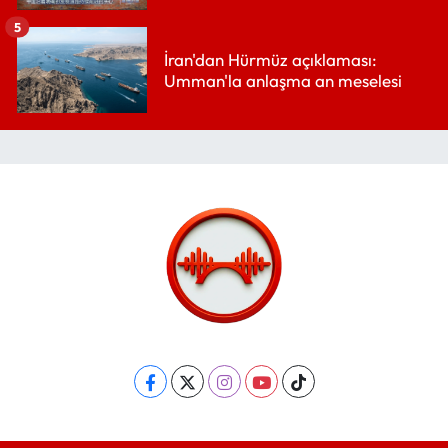
5
İran'dan Hürmüz açıklaması:
Umman'la anlaşma an meselesi