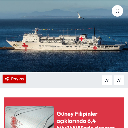
Paylaş
-
+
A
A
Güney Filipinler
açıklarında 6,4
büyüklüğünde deprem