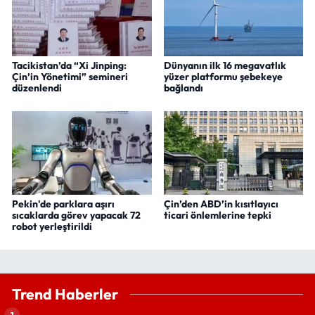
Tacikistan’da “Xi Jinping:
Dünyanın ilk 16 megavatlık
Çin’in Yönetimi” semineri
yüzer platformu şebekeye
düzenlendi
bağlandı
Pekin'de parklara aşırı
Çin’den ABD’in kısıtlayıcı
sıcaklarda görev yapacak 72
ticari önlemlerine tepki
robot yerleştirildi
Trend Haberler