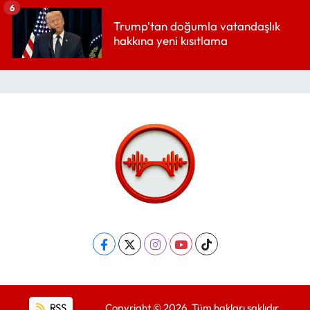
6
Trump'tan doğumla vatandaşlık
hakkına yeni kısıtlama
RSS
Copyright © 2026. Tüm hakları saklıdır.