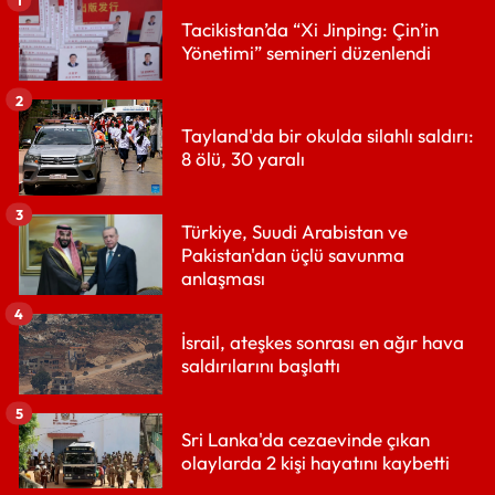
1
Tacikistan’da “Xi Jinping: Çin’in
Yönetimi” semineri düzenlendi
2
Tayland'da bir okulda silahlı saldırı:
8 ölü, 30 yaralı
3
Türkiye, Suudi Arabistan ve
Pakistan'dan üçlü savunma
anlaşması
4
İsrail, ateşkes sonrası en ağır hava
saldırılarını başlattı
5
Sri Lanka'da cezaevinde çıkan
olaylarda 2 kişi hayatını kaybetti