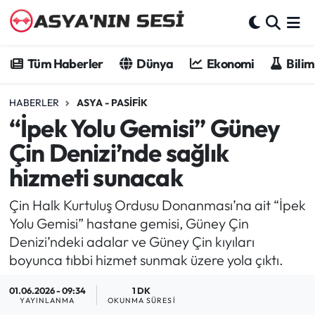
Tüm Haberler
Tüm Haberler
Dünya
Ekonomi
Bilim
Dünya
HABERLER
ASYA - PASIFIK
“İpek Yolu Gemisi” Güney
Ekonomi
Çin Denizi’nde sağlık
Bilim - Teknoloji
hizmeti sunacak
Kültür - Sanat
Çin Halk Kurtuluş Ordusu Donanması’na ait “İpek
Yolu Gemisi” hastane gemisi, Güney Çin
Spor
Denizi’ndeki adalar ve Güney Çin kıyıları
boyunca tıbbi hizmet sunmak üzere yola çıktı.
Asya-Pasifik
01.06.2026 - 09:34
1 DK
YAYINLANMA
OKUNMA SÜRESI
Yazarlar