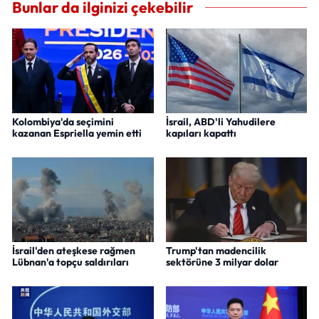
Bunlar da ilginizi çekebilir
Kolombiya'da seçimini
İsrail, ABD'li Yahudilere
kazanan Espriella yemin etti
kapıları kapattı
İsrail'den ateşkese rağmen
Trump'tan madencilik
Lübnan'a topçu saldırıları
sektörüne 3 milyar dolar