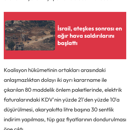
İsrail, ateşkes sonrası en
ağır hava saldırılarını
başlattı
Koalisyon hükümetinin ortakları arasındaki
anlaşmazlıktan dolayı iki ayrı kararname ile
çıkarılan 80 maddelik önlem paketlerinde, elektrik
faturalarındaki KDV'nin yüzde 21'den yüzde 10'a
düşürülmesi, akaryakıtta litre başına 30 sentlik
indirim yapılması, tüp gaz fiyatlarının dondurulması
öne çıktı.