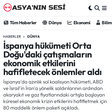
Tüm Haberler
Tüm Haberler
Dünya
Ekonomi
Bilim
Dünya
HABERLER
DÜNYA
İspanya hükümeti Orta
Ekonomi
Doğu'daki çatışmaların
Bilim - Teknoloji
ekonomik etkilerini
hafifletecek önlemler aldı
Kültür - Sanat
İspanya'da azınlık sol koalisyon hükümeti, ABD
Spor
ve İsrail'in İran'a yönelik saldırılarının ardından
akaryakıt ve gaz fiyatlarındaki artışla başlayan
Asya-Pasifik
küresel ekonomik krizin etkilerini hafifletmek için
80 maddelik önlem paketi açıkladı.
Yazarlar