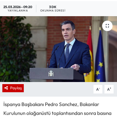
25.03.2026 - 09:20
3 DK
YAYINLANMA
OKUNMA SÜRESI
Paylaş
-
+
A
A
İspanya Başbakanı Pedro Sanchez, Bakanlar
Kurulunun olağanüstü toplantısından sonra basına