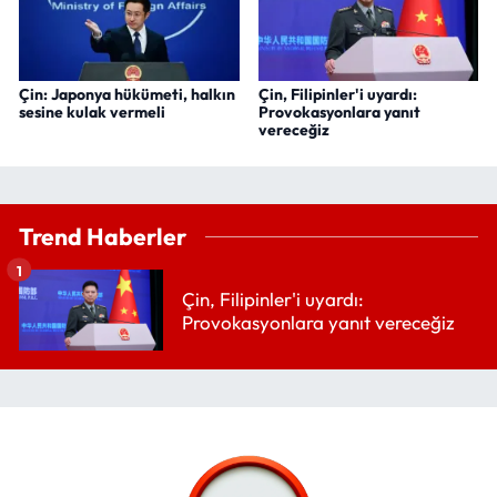
Çin: Japonya hükümeti, halkın
Çin, Filipinler'i uyardı:
sesine kulak vermeli
Provokasyonlara yanıt
vereceğiz
Trend Haberler
1
Çin, Filipinler'i uyardı:
Provokasyonlara yanıt vereceğiz