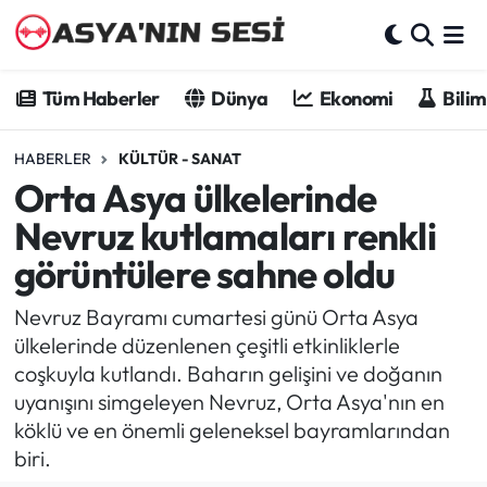
Tüm Haberler
Tüm Haberler
Dünya
Ekonomi
Bilim
Dünya
HABERLER
KÜLTÜR - SANAT
Orta Asya ülkelerinde
Ekonomi
Nevruz kutlamaları renkli
Bilim - Teknoloji
görüntülere sahne oldu
Kültür - Sanat
Nevruz Bayramı cumartesi günü Orta Asya
ülkelerinde düzenlenen çeşitli etkinliklerle
Spor
coşkuyla kutlandı. Baharın gelişini ve doğanın
uyanışını simgeleyen Nevruz, Orta Asya'nın en
Asya-Pasifik
köklü ve en önemli geleneksel bayramlarından
biri.
Yazarlar