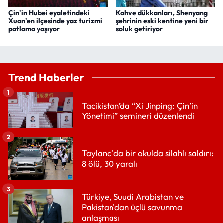
Çin'in Hubei eyaletindeki
Kahve dükkanları, Shenyang
Xuan'en ilçesinde yaz turizmi
şehrinin eski kentine yeni bir
patlama yaşıyor
soluk getiriyor
Trend Haberler
1
Tacikistan’da “Xi Jinping: Çin’in
Yönetimi” semineri düzenlendi
2
Tayland'da bir okulda silahlı saldırı:
8 ölü, 30 yaralı
3
Türkiye, Suudi Arabistan ve
Pakistan'dan üçlü savunma
anlaşması