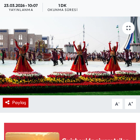
23.03.2026 - 10:07
1 DK
YAYINLANMA
OKUNMA SÜRESI
Paylaş
-
+
A
A