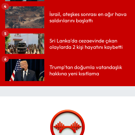
4
İsrail, ateşkes sonrası en ağır hava
saldırılarını başlattı
5
Sri Lanka'da cezaevinde çıkan
olaylarda 2 kişi hayatını kaybetti
6
Trump'tan doğumla vatandaşlık
hakkına yeni kısıtlama