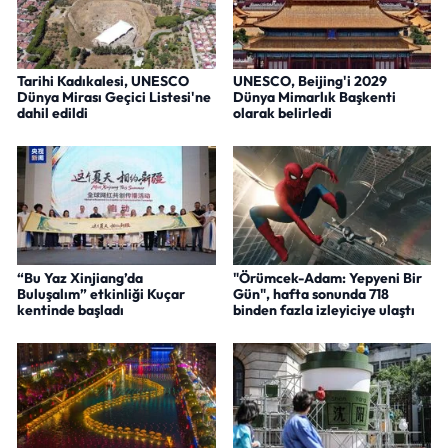
Tarihi Kadıkalesi, UNESCO
UNESCO, Beijing'i 2029
Dünya Mirası Geçici Listesi'ne
Dünya Mimarlık Başkenti
dahil edildi
olarak belirledi
“Bu Yaz Xinjiang’da
"Örümcek-Adam: Yepyeni Bir
Buluşalım” etkinliği Kuçar
Gün", hafta sonunda 718
kentinde başladı
binden fazla izleyiciye ulaştı