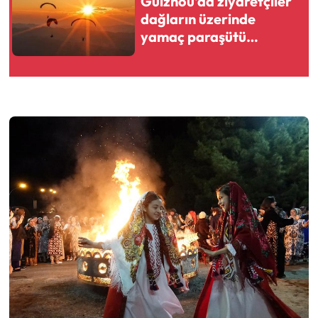
Guizhou'da ziyaretçiler
dağların üzerinde
yamaç paraşütü
yapıyor