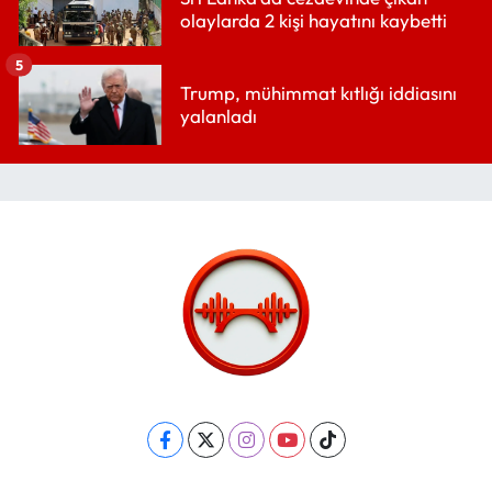
olaylarda 2 kişi hayatını kaybetti
5
Trump, mühimmat kıtlığı iddiasını
yalanladı