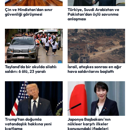
Çin ve Hindistan'dan sınır
Türkiye, Suudi Arabistan ve
güvenliği görüşmesi
Pakistan'dan üçlü savunma
anlaşması
Tayland'da bir okulda silahlı
İsrail, ateşkes sonrası en ağır
saldırı: 6 ölü, 23 yaralı
hava saldırılarını başlattı
Trump'tan doğumla
Japonya Başbakanı'nın
vatandaşlık hakkına yeni
nükleer karşıtı ilkeler
kısıtlama
konusundaki ifadeleri