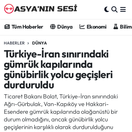
Tüm Haberler
Tüm Haberler
Dünya
Ekonomi
Bilim
Dünya
HABERLER
DÜNYA
Türkiye-İran sınırındaki
Ekonomi
gümrük kapılarında
Bilim - Teknoloji
günübirlik yolcu geçişleri
durduruldu
Kültür - Sanat
Ticaret Bakanı Bolat, Türkiye-İran sınırındaki
Spor
Ağrı-Gürbulak, Van-Kapıköy ve Hakkari-
Esendere gümrük kapılarında olağanüstü bir
Asya-Pasifik
durum olmadığını, ancak günübirlik yolcu
geçişlerinin karşılıklı olarak durdurulduğunu
Yazarlar