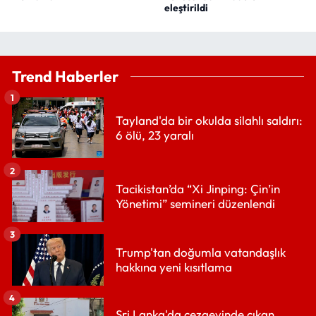
eleştirildi
Trend Haberler
1
Tayland'da bir okulda silahlı saldırı:
6 ölü, 23 yaralı
2
Tacikistan’da “Xi Jinping: Çin’in
Yönetimi” semineri düzenlendi
3
Trump'tan doğumla vatandaşlık
hakkına yeni kısıtlama
4
Sri Lanka'da cezaevinde çıkan