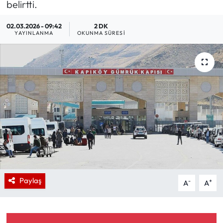
belirtti.
02.03.2026 - 09:42
2 DK
YAYINLANMA
OKUNMA SÜRESI
Paylaş
-
+
A
A