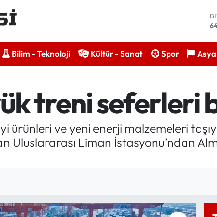
B
6
D
47
Bilim - Teknoloji
Kültür - Sanat
Spor
Asya-
E
5
S
6
 treni seferleri bu
G
65
B
13
i ürünleri ve yeni enerji malzemeleri taşıy
’an Uluslararası Liman İstasyonu’ndan Al