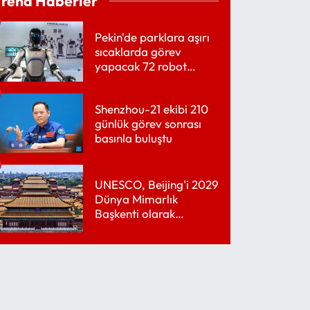
Trend Haberler
Pekin'de parklara aşırı
sıcaklarda görev
yapacak 72 robot
yerleştirildi
Shenzhou-21 ekibi 210
günlük görev sonrası
basınla buluştu
UNESCO, Beijing'i 2029
Dünya Mimarlık
Başkenti olarak
belirledi