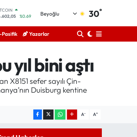
°
ITCOIN
30
Beyoğlu
4.602,05
%0.69
OLAR
,5986
%0.06
Pasifik
Yazarlar
URO
5,0700
%0.1
TERLİN
4,2438
%0.21
 yıl bini aştı
RAM ALTIN
18.23
%0.39
İST100
.768
%48
an X8151 sefer sayılı Çin-
manya’nın Duisburg kentine
-
+
A
A