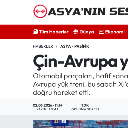
Tüm Haberler
Tüm Haberler
Dünya
Ekonomi
Dünya
HABERLER
ASYA - PASIFIK
Ekonomi
Çin-Avrupa yük
Bilim - Teknoloji
Otomobil parçaları, hafif sanay
Kültür - Sanat
Avrupa yük treni, bu sabah Xi
doğru hareket etti.
Spor
02.03.2026 - 11:14
1 DK
Asya-Pasifik
YAYINLANMA
OKUNMA SÜRESI
Yazarlar