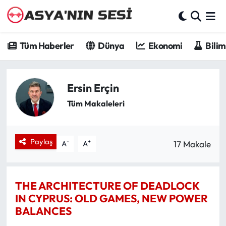
Tüm Haberler
Tüm Haberler
Dünya
Ekonomi
Bilim
Dünya
Ersin Erçin
Ekonomi
Tüm Makaleleri
Bilim - Teknoloji
Kültür - Sanat
Paylaş
-
+
17 Makale
A
A
Spor
THE ARCHITECTURE OF DEADLOCK
Asya-Pasifik
IN CYPRUS: OLD GAMES, NEW POWER
BALANCES
Yazarlar