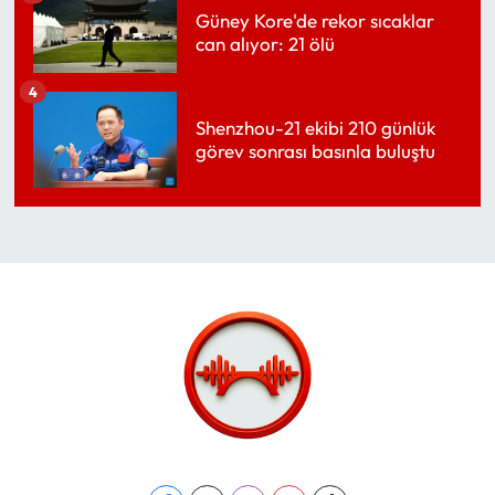
Güney Kore'de rekor sıcaklar
can alıyor: 21 ölü
4
Shenzhou-21 ekibi 210 günlük
görev sonrası basınla buluştu