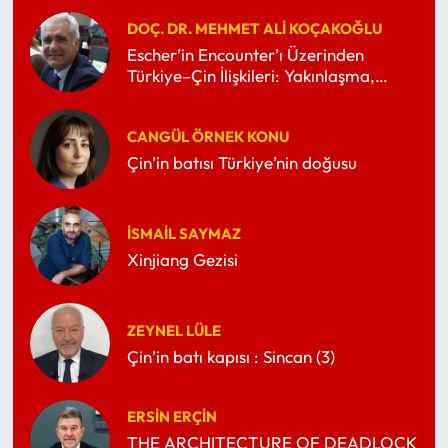
DOÇ. DR. MEHMET ALI KOÇAKOĞLU
Escher’in Encounter’ı Üzerinden
Türkiye–Çin İlişkileri: Yakınlaşma,
Gerilim ve Vazgeçilmezlik
CANGÜL ÖRNEK KONU
Çin’in batısı Türkiye’nin doğusu
İSMAIL SAYMAZ
Xinjiang Gezisi
ZEYNEL LÜLE
Çin’in batı kapısı : Sincan (3)
ERSIN ERÇIN
THE ARCHITECTURE OF DEADLOCK