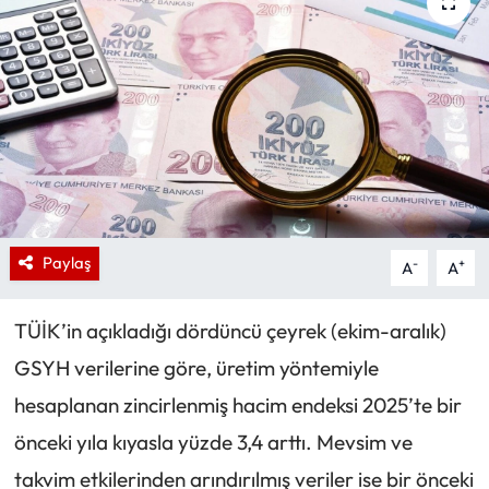
Paylaş
-
+
A
A
TÜİK’in açıkladığı dördüncü çeyrek (ekim-aralık)
GSYH verilerine göre, üretim yöntemiyle
hesaplanan zincirlenmiş hacim endeksi 2025’te bir
önceki yıla kıyasla yüzde 3,4 arttı. Mevsim ve
takvim etkilerinden arındırılmış veriler ise bir önceki