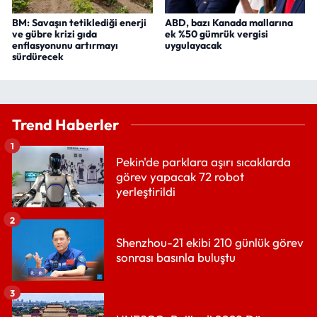
BM: Savaşın tetiklediği enerji
ABD, bazı Kanada mallarına
ve gübre krizi gıda
ek %50 gümrük vergisi
enflasyonunu artırmayı
uygulayacak
sürdürecek
Trend Haberler
1
Pekin'de parklara aşırı sıcaklarda
görev yapacak 72 robot
yerleştirildi
2
Shenzhou-21 ekibi 210 günlük görev
sonrası basınla buluştu
3