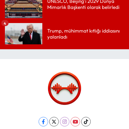
UNESCO, Beijing'i 2029 Dünya
Mimarlık Başkenti olarak belirledi
4
Trump, mühimmat kıtlığı iddiasını
yalanladı