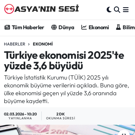
Tüm Haberler
Tüm Haberler
Dünya
Ekonomi
Bilim
Dünya
HABERLER
EKONOMI
Türkiye ekonomisi 2025'te
Ekonomi
yüzde 3,6 büyüdü
Bilim - Teknoloji
Türkiye İstatistik Kurumu (TÜİK) 2025 yılı
Kültür - Sanat
ekonomik büyüme verilerini açıkladı. Buna göre,
ülke ekonomisi geçen yıl yüzde 3,6 oranında
Spor
büyüme kaydetti.
02.03.2026 - 10:20
2 DK
Asya-Pasifik
YAYINLANMA
OKUNMA SÜRESI
Yazarlar