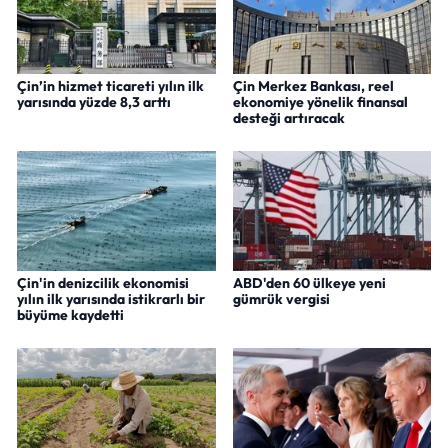
Çin’in hizmet ticareti yılın ilk
Çin Merkez Bankası, reel
yarısında yüzde 8,3 arttı
ekonomiye yönelik finansal
desteği artıracak
Çin'in denizcilik ekonomisi
ABD'den 60 ülkeye yeni
yılın ilk yarısında istikrarlı bir
gümrük vergisi
büyüme kaydetti