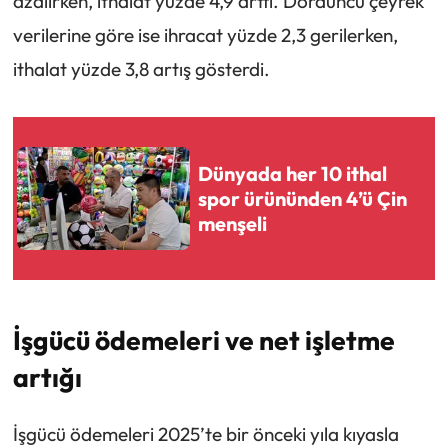
azalırken, ithalat yüzde 4,9 arttı. Dördüncü çeyrek
verilerine göre ise ihracat yüzde 2,3 gerilerken,
ithalat yüzde 3,8 artış gösterdi.
Dünyada her 10 ithal
spor ürününden 4’ü Çin
menşeli
İşgücü ödemeleri ve net işletme
artığı
İşgücü ödemeleri 2025’te bir önceki yıla kıyasla